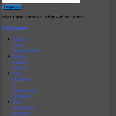
Мы с вами свяжемся в ближайшее время.
Обучение
Курс по
трём
технологиям
Курсы,
мастер-
классы
Курс
витража
в
технологии
тиффани
Курс
заливного
витража