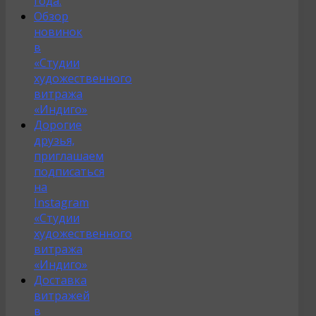
года.
Обзор
новинок
в
«Студии
художественного
витража
«Индиго»
Дорогие
друзья,
приглашаем
подписаться
на
Instagram
«Студии
художественного
витража
«Индиго»
Доставка
витражей
в