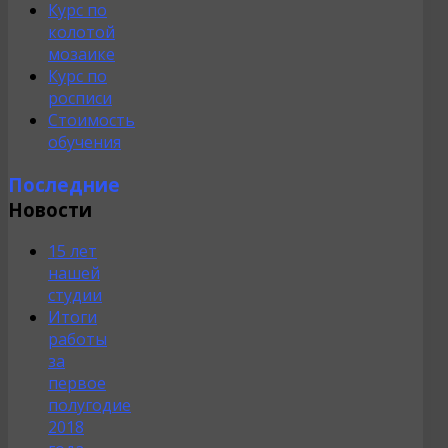
Курс по
колотой
мозаике
Курс по
росписи
Стоимость
обучения
Последние
Новости
15 лет
нашей
студии
Итоги
работы
за
первое
полугодие
2018