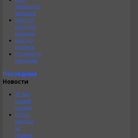
заливного
витража
Курс по
колотой
мозаике
Курс по
росписи
Стоимость
обучения
Последние
Новости
15 лет
нашей
студии
Итоги
работы
за
первое