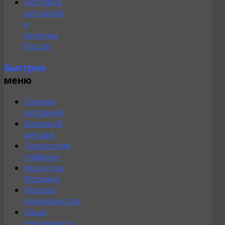
Доставка
витражей
в
регионы
России
Быстрое
меню
Галерея
витражей
Заливной
витраж
Технология
тиффани
Исскуство
Мозаики
Процесс
производства
Наши
специалисты