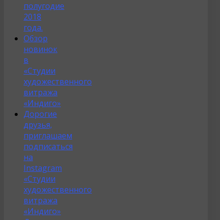
полугодие
2018
года.
Обзор
новинок
в
«Студии
художественного
витража
«Индиго»
Дорогие
друзья,
приглашаем
подписаться
на
Instagram
«Студии
художественного
витража
«Индиго»