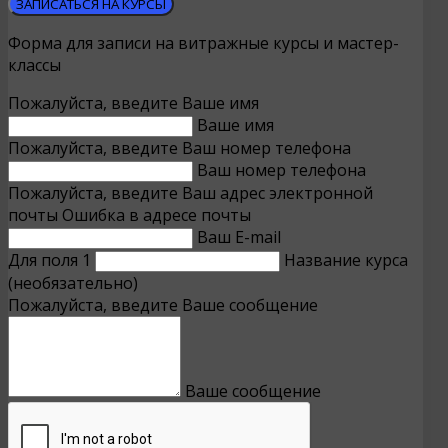
ЗАПИСАТЬСЯ НА КУРСЫ
Форма для записи на витражные курсы и мастер-
классы
Пожалуйста, введите Ваше имя
Ваше имя
Пожалуйста, введите Ваш номер телефона
Ваш номер телефона
Пожалуйста, введите Ваш адрес электронной
почты
Ошибка в адресе почты
Ваш E-mail
Для поля 1
Название курса
(необязательно)
Пожалуйста, введите Ваше сообщение
Ваше сообщение