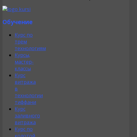
Обучение
Курс по
трём
технологиям
Курсы,
мастер-
классы
Курс
витража
в
технологии
тиффани
Курс
заливного
витража
Курс по
колотой