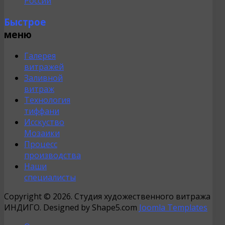
России
Быстрое
меню
Галерея
витражей
Заливной
витраж
Технология
тиффани
Исскуство
Мозаики
Процесс
производства
Наши
специалисты
Copyright © 2026. Студия художественного витража
ИНДИГО. Designed by Shape5.com
Joomla Templates