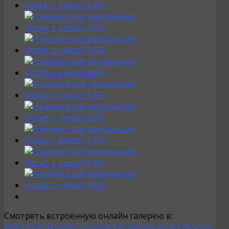
Смотреть встроенную онлайн галерею в:
https://vitragindigo.ru/vitrazhi/zalivnoj-vitrazh/kontur-