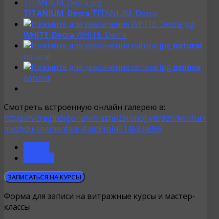
TITANIUM_Decra
TITANIUM_Decra
WHITE_Decra
WHITE_Decra
natural
natural
osnova
osnova
Смотреть встроенную онлайн галерею в:
https://vitragindigo.ru/vitrazhi/zalivnoj-vitrazh/kontur-
mezhdu-segmentami#sigProId014633a955
НАЗАД
ВПЕРЁД
ЗАПИСАТЬСЯ НА КУРСЫ
Форма для записи на витражные курсы и мастер-
классы