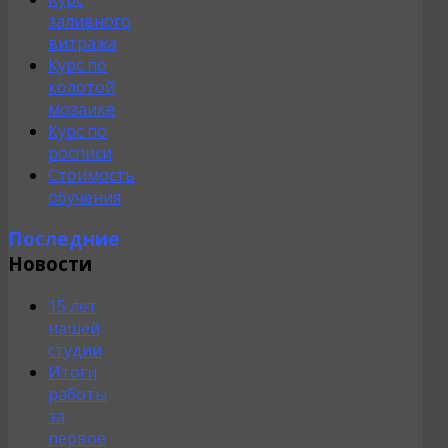
заливного
витража
Курс по
колотой
мозаике
Курс по
росписи
Стоимость
обучения
Последние
Новости
15 лет
нашей
студии
Итоги
работы
за
первое