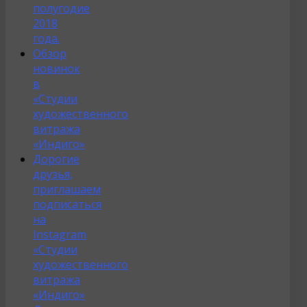
полугодие
2018
года.
Обзор
новинок
в
«Студии
художественного
витража
«Индиго»
Дорогие
друзья,
приглашаем
подписаться
на
Instagram
«Студии
художественного
витража
«Индиго»