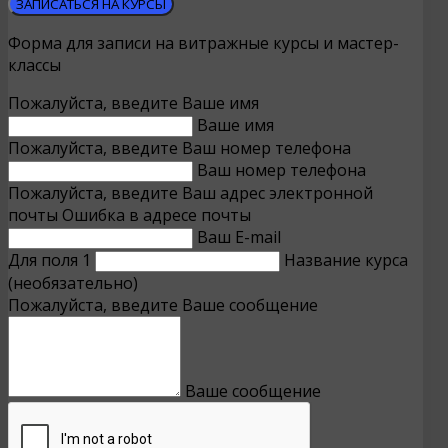
ЗАПИСАТЬСЯ НА КУРСЫ
Форма для записи на витражные курсы и мастер-
классы
Пожалуйста, введите Ваше имя
Ваше имя
Пожалуйста, введите Ваш номер телефона
Ваш номер телефона
Пожалуйста, введите Ваш адрес электронной
почты
Ошибка в адресе почты
Ваш E-mail
Для поля 1
Название курса
(необязательно)
Пожалуйста, введите Ваше сообщение
Ваше сообщение