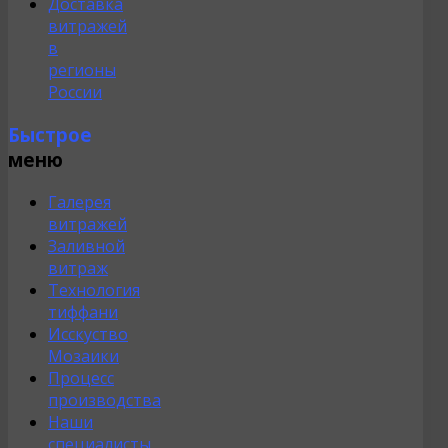
Доставка
витражей
в
регионы
России
Быстрое
меню
Галерея
витражей
Заливной
витраж
Технология
тиффани
Исскуство
Мозаики
Процесс
производства
Наши
специалисты