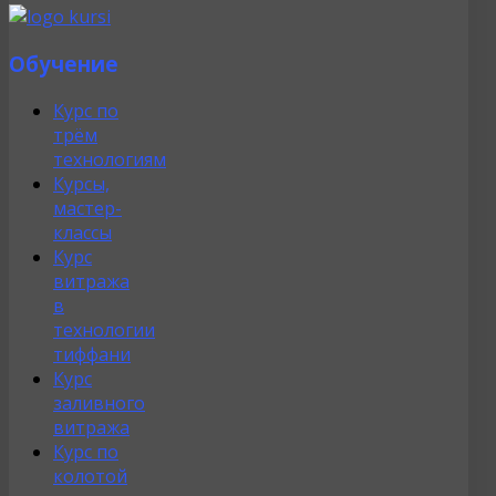
Обучение
Курс по
трём
технологиям
Курсы,
мастер-
классы
Курс
витража
в
технологии
тиффани
Курс
заливного
витража
Курс по
колотой