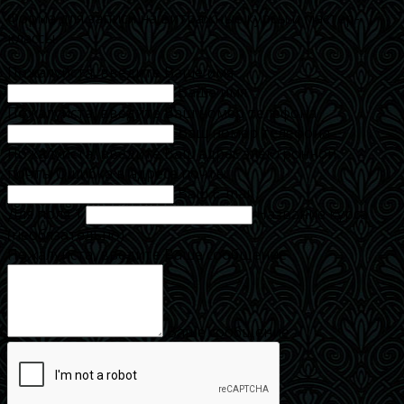
Форма для записи на витражные курсы и мастер-
классы
Пожалуйста, введите Ваше имя
Ваше имя
Пожалуйста, введите Ваш номер телефона
Ваш номер телефона
Пожалуйста, введите Ваш адрес электронной
почты
Ошибка в адресе почты
Ваш E-mail
Для поля 1
Название курса
(необязательно)
Пожалуйста, введите Ваше сообщение
Ваше сообщение