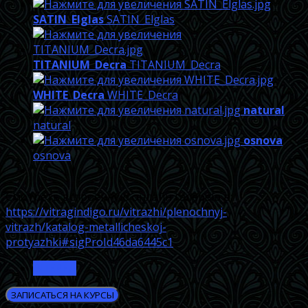
SATIN_Elglas
SATIN_Elglas
TITANIUM_Decra
TITANIUM_Decra
WHITE_Decra
WHITE_Decra
natural
natural
osnova
osnova
Смотреть встроенную онлайн галерею в:
https://vitragindigo.ru/vitrazhi/plenochnyj-
vitrazh/katalog-metallicheskoj-
protyazhki#sigProId46da6445c1
ВПЕРЁД
ЗАПИСАТЬСЯ НА КУРСЫ