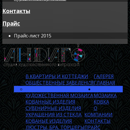
Контакты
Прайс
Прайс-лист 2015
В КВАРТИРЫ И КОТТЕДЖИ
ГАЛЕРЕЯ
ОБЩЕСТВЕННЫЕ ЗАВЕДЕНИЯ
ГЛАВНАЯ
МЕБЕЛЬНЫЕ ФАСАДЫ
ВИТРАЖИ
ХУДОЖЕСТВЕННАЯ МОЗАИКА
МОЗАИКА
КОВАННЫЕ ИЗДЕЛИЯ
КОВКА
СУВЕНИРНЫЕ ИЗДЕЛИЯ
О
УКРАШЕНИЯ ИЗ СТЕКЛА
КОМПАНИИ
КОВАНЫЕ ИЗДЕЛИЯ
КОНТАКТЫ
ЛЮСТРЫ, БРА, ТОРШЕРЫ
ПРАЙС