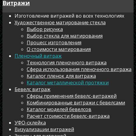
Витражи
Изготовление витражей во всех технологиях
Художественное матирование стекла
Выбор рисунка
Выбор стекла для матирования
Процесс изготовления
О стоимости матирования
Пленочный витраж
Технология пленочного витража
Сфера использования пленочного витража
Каталог пленок для витража
Каталог металлической протяжки
Бевелс витраж
Сферы применения бевелс-витражей
Комбинированные витражи с бевелсами
Каталог моделей бевелсов
Расчет стоимости бевелс-витража
УФО-склейка
Визуализации витражей
Эскизы для витражей