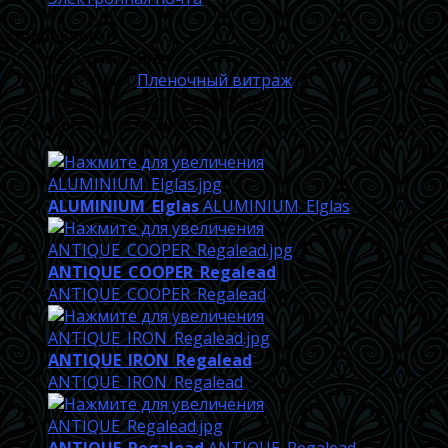
Подробности
Автор:
Индиго
Категория:
Пленочный витраж
Опубликовано: 15 мая 2016
Просмотров: 20883
ALUMINIUM_Elglas
ALUMINIUM_Elglas
ANTIQUE_COOPER_Regalead
ANTIQUE_COOPER_Regalead
ANTIQUE_IRON_Regalead
ANTIQUE_IRON_Regalead