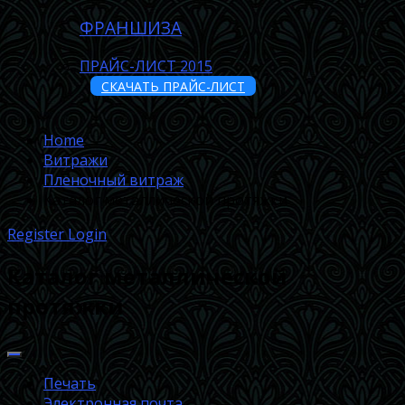
ФРАНШИЗА
ПРАЙС-ЛИСТ 2015
СКАЧАТЬ ПРАЙС-ЛИСТ
Home
Витражи
Пленочный витраж
Каталог металлической протяжки
Register
Login
Каталог металлической
протяжки
Печать
Электронная почта