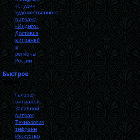
«Студии
художественного
витража
«Индиго»
Доставка
витражей
в
регионы
России
Быстрое
меню
Галерея
витражей
Заливной
витраж
Технология
тиффани
Исскуство