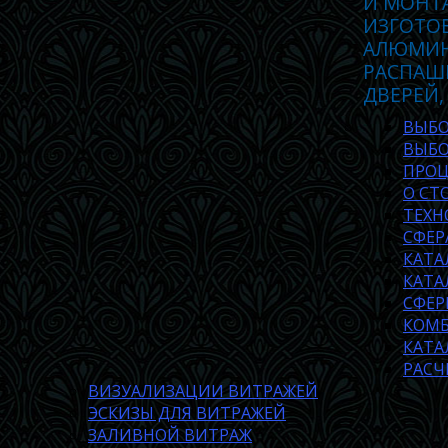
И МОНТ
ИЗГОТО
АЛЮМИН
РАСПАШ
ДВЕРЕЙ,
ВЫБО
ВЫБО
ПРОЦ
О СТ
ТЕХН
СФЕР
КАТА
КАТА
СФЕР
КОМБ
КАТА
РАСЧ
ВИЗУАЛИЗАЦИИ ВИТРАЖЕЙ
ЭСКИЗЫ ДЛЯ ВИТРАЖЕЙ
ЗАЛИВНОЙ ВИТРАЖ