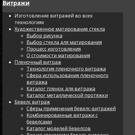
Витражи
Изготовление витражей во всех
технологиях
Художественное матирование стекла
Выбор рисунка
Выбор стекла для матирования
Процесс изготовления
О стоимости матирования
Пленочный витраж
Технология пленочного витража
Сфера использования пленочного
витража
Каталог пленок для витража
Каталог металлической протяжки
Бевелс витраж
Сферы применения бевелс-витражей
Комбинированные витражи с
бевелсами
Каталог моделей бевелсов
Расчет стоимости бевелс-витража