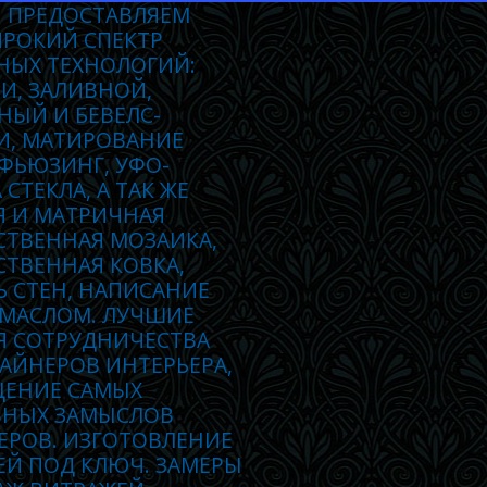
 ПРЕДОСТАВЛЯЕМ
РОКИЙ СПЕКТР
НЫХ ТЕХНОЛОГИЙ:
И, ЗАЛИВНОЙ,
НЫЙ И БЕВЕЛС-
И, МАТИРОВАНИЕ
 ФЬЮЗИНГ, УФО-
 СТЕКЛА, А ТАК ЖЕ
Я И МАТРИЧНАЯ
СТВЕННАЯ МОЗАИКА,
ТВЕННАЯ КОВКА,
 СТЕН, НАПИСАНИЕ
 МАСЛОМ. ЛУЧШИЕ
Я СОТРУДНИЧЕСТВА
АЙНЕРОВ ИНТЕРЬЕРА,
ЕНИЕ САМЫХ
ВНЫХ ЗАМЫСЛОВ
ЕРОВ. ИЗГОТОВЛЕНИЕ
ЕЙ ПОД КЛЮЧ. ЗАМЕРЫ