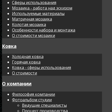
Сферы использования
Мозаика - работа над эскизом
Используемые материалы
Матричная мозаика
Колотая мозаика
Особенности набора и монтажа
О стоимости мозаики
Ковка
Холодная ковка
Горячая ковка
Ковка - сферы использования
О стоимости
О компании
Философия компании
Фотоальбом студии
Ведущие специалисты
Процесс производства