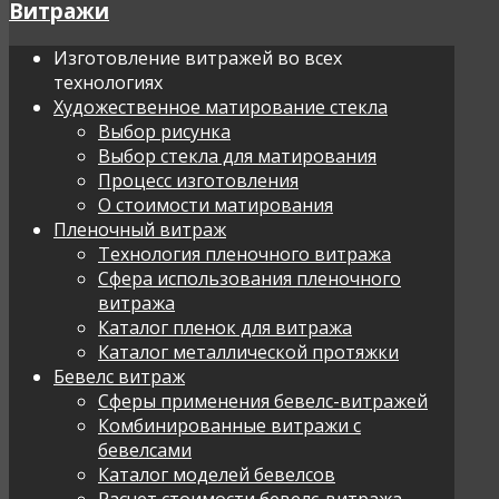
Витражи
Изготовление витражей во всех
технологиях
Художественное матирование стекла
Выбор рисунка
Выбор стекла для матирования
Процесс изготовления
О стоимости матирования
Пленочный витраж
Технология пленочного витража
Сфера использования пленочного
витража
Каталог пленок для витража
Каталог металлической протяжки
Бевелс витраж
Сферы применения бевелс-витражей
Комбинированные витражи с
бевелсами
Каталог моделей бевелсов
Расчет стоимости бевелс-витража