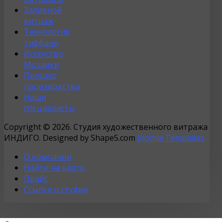
Заливной
витраж
Технология
тиффани
Исскуство
Мозаики
Процесс
производства
Наши
специалисты
Copyright © 2026. Студия художественного витража
ИНДИГО. Designed by Shape5.com
Joomla Templates
О компании
Найти на карте
Прайс
Ссылки о студии