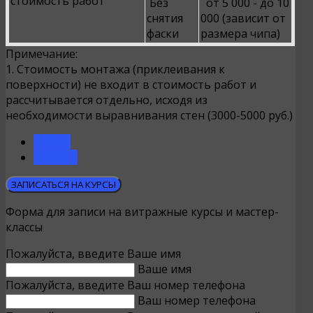
стоимость работ
Без
от 5 000 - до 10
снятия
000 (зависит от
фаски
размера чипа)
Примечание:
1. Стоимость монтажа (приклеивания к
поверхности) не входит в стоимость работ и
рассчитывается отдельно, исходя из
необходимости выравнивания стен (3000-5000 руб.)
НАЗАД
ВПЕРЁД
ЗАПИСАТЬСЯ НА КУРСЫ
Форма для записи на витражные курсы и мастер-
классы
Пожалуйста, введите Ваше имя
Ваше имя
Пожалуйста, введите Ваш номер телефона
Ваш номер телефона