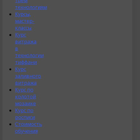
трём
технологиям
Курсы,
мастер-
классы
Курс
витража
в
технологии
тиффани
Курс
заливного
витража
Курс по
колотой
мозаике
Курс по
росписи
Стоимость
обучения