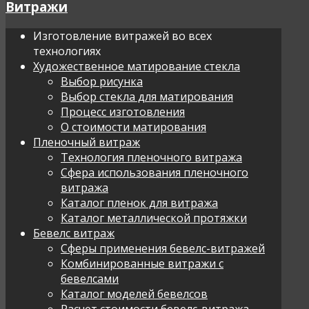
Витражи
Изготовление витражей во всех
технологиях
Художественное матирование стекла
Выбор рисунка
Выбор стекла для матирования
Процесс изготовления
О стоимости матирования
Пленочный витраж
Технология пленочного витража
Сфера использования пленочного
витража
Каталог пленок для витража
Каталог металлической протяжки
Бевелс витраж
Сферы применения бевелс-витражей
Комбинированные витражи с
бевелсами
Каталог моделей бевелсов
Расчет стоимости бевелс-витража