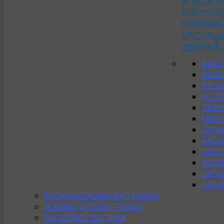
И МОНТ
ИЗГОТО
АЛЮМИН
РАСПАШ
ДВЕРЕЙ,
ВЫБО
ВЫБО
ПРОЦ
О СТ
ТЕХН
СФЕР
КАТА
КАТА
СФЕР
КОМБ
КАТА
РАСЧ
ВИЗУАЛИЗАЦИИ ВИТРАЖЕЙ
ЭСКИЗЫ ДЛЯ ВИТРАЖЕЙ
ЗАЛИВНОЙ ВИТРАЖ