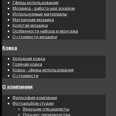
Сферы использования
Мозаика - работа над эскизом
Используемые материалы
Матричная мозаика
Колотая мозаика
Особенности набора и монтажа
О стоимости мозаики
Ковка
Холодная ковка
Горячая ковка
Ковка - сферы использования
О стоимости
О компании
Философия компании
Фотоальбом студии
Ведущие специалисты
Процесс производства