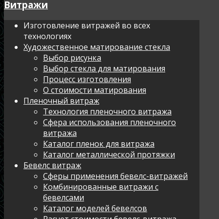
Витражи
Изготовление витражей во всех
технологиях
Художественное матирование стекла
Выбор рисунка
Выбор стекла для матирования
Процесс изготовления
О стоимости матирования
Пленочный витраж
Технология пленочного витража
Сфера использования пленочного
витража
Каталог пленок для витража
Каталог металлической протяжки
Бевелс витраж
Сферы применения бевелс-витражей
Комбинированные витражи с
бевелсами
Каталог моделей бевелсов
Расчет стоимости бевелс-витража