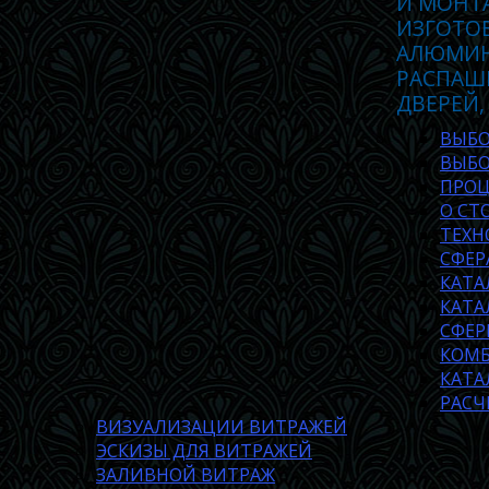
И МОНТ
ИЗГОТО
АЛЮМИН
РАСПАШ
ДВЕРЕЙ,
ВЫБО
ВЫБО
ПРОЦ
О СТ
ТЕХН
СФЕР
КАТА
КАТА
СФЕР
КОМБ
КАТА
РАСЧ
ВИЗУАЛИЗАЦИИ ВИТРАЖЕЙ
ЭСКИЗЫ ДЛЯ ВИТРАЖЕЙ
ЗАЛИВНОЙ ВИТРАЖ