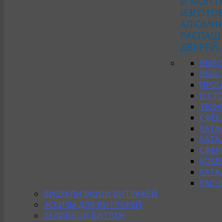
И МОНТ
ИЗГОТО
АЛЮМИН
РАСПАШ
ДВЕРЕЙ,
ВЫБО
ВЫБО
ПРОЦ
О СТ
ТЕХН
СФЕР
КАТА
КАТА
СФЕР
КОМБ
КАТА
РАСЧ
ВИЗУАЛИЗАЦИИ ВИТРАЖЕЙ
ЭСКИЗЫ ДЛЯ ВИТРАЖЕЙ
ЗАЛИВНОЙ ВИТРАЖ