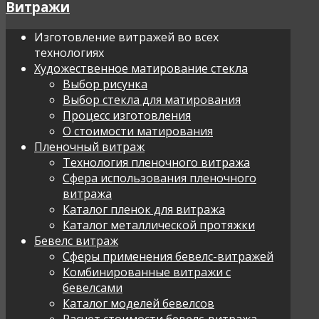
Витражи
Изготовление витражей во всех
технологиях
Художественное матирование стекла
Выбор рисунка
Выбор стекла для матирования
Процесс изготовления
О стоимости матирования
Пленочный витраж
Технология пленочного витража
Сфера использования пленочного
витража
Каталог пленок для витража
Каталог металлической протяжки
Бевелс витраж
Сферы применения бевелс-витражей
Комбинированные витражи с
бевелсами
Каталог моделей бевелсов
Расчет стоимости бевелс-витража