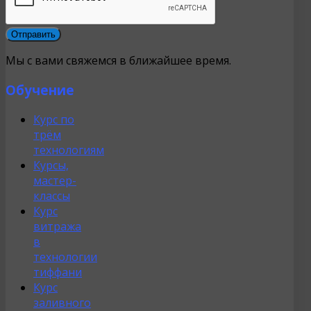
Мы с вами свяжемся в ближайшее время.
Обучение
Курс по
трём
технологиям
Курсы,
мастер-
классы
Курс
витража
в
технологии
тиффани
Курс
заливного