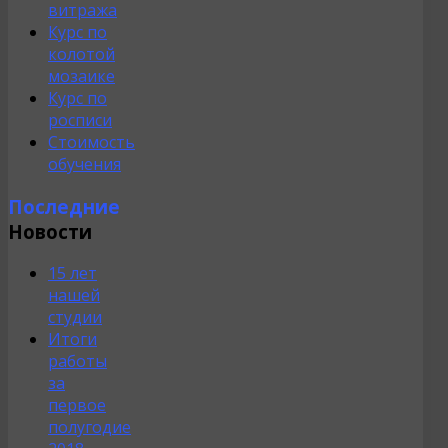
витража
Курс по
колотой
мозаике
Курс по
росписи
Стоимость
обучения
Последние
Новости
15 лет
нашей
студии
Итоги
работы
за
первое
полугодие