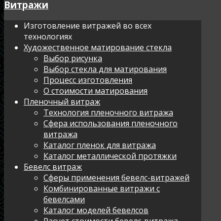
Витражи
Изготовление витражей во всех
технологиях
Художественное матирование стекла
Выбор рисунка
Выбор стекла для матирования
Процесс изготовления
О стоимости матирования
Пленочный витраж
Технология пленочного витража
Сфера использования пленочного
витража
Каталог пленок для витража
Каталог металлической протяжки
Бевелс витраж
Сферы применения бевелс-витражей
Комбинированные витражи с
бевелсами
Каталог моделей бевелсов
Расчет стоимости бевелс-витража