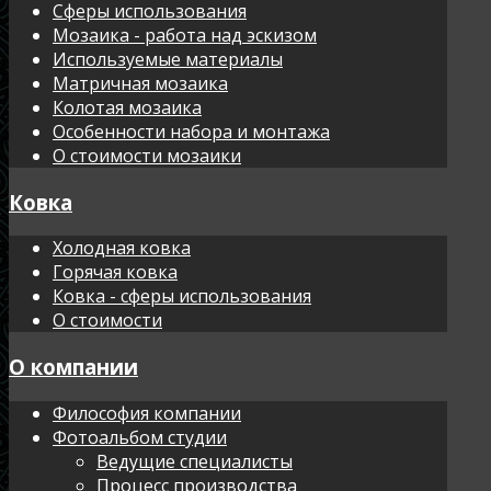
Сферы использования
Мозаика - работа над эскизом
Используемые материалы
Матричная мозаика
Колотая мозаика
Особенности набора и монтажа
О стоимости мозаики
Ковка
Холодная ковка
Горячая ковка
Ковка - сферы использования
О стоимости
О компании
Философия компании
Фотоальбом студии
Ведущие специалисты
Процесс производства