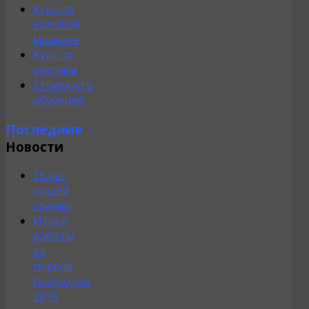
Курс по
колотой
мозаике
Курс по
росписи
Стоимость
обучения
Последние
Новости
15 лет
нашей
студии
Итоги
работы
за
первое
полугодие
2018