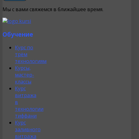
Мы с вами свяжемся в ближайшее время.
Обучение
Курс по
трём
технологиям
Курсы,
мастер-
классы
Курс
витража
в
технологии
тиффани
Курс
заливного
витража