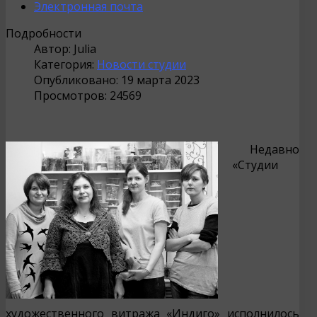
Электронная почта
Подробности
Автор:
Julia
Категория:
Новости студии
Опубликовано: 19 марта 2023
Просмотров: 24569
Недавно
«Студии
художественного витража «Индиго» исполнилось