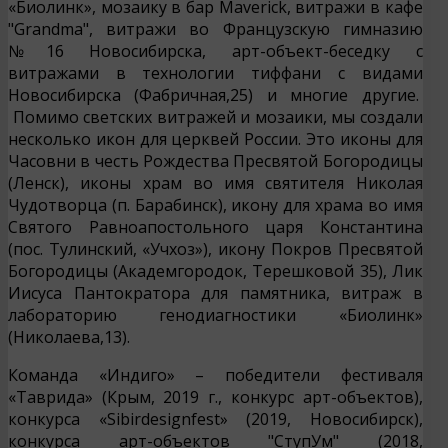
«Биолинк», мозаику в бар Maveriсk, витражи в кафе
"Grandma", витражи во Французскую гимназию
№16 Новосибирска, арт-объект-беседку с
витражами в технологии тиффани с видами
Новосибирска (Фабричная,25) и многие другие.
Помимо светских витражей и мозаики, мы создали
несколько икон для церквей России. Это иконы для
Часовни в честь Рождества Пресвятой Богородицы
(Ленск), иконы храм во имя святителя Николая
Чудотворца (п. Барабинск), икону для храма во имя
Святого Равноапостольного царя Константина
(пос. Тулинский, «Учхоз»), икону Покров Пресвятой
Богородицы (Академгородок, Терешковой 35), Лик
Иисуса Пантократора для памятника, витраж в
лабораторию генодиагностики «Биолинк»
(Николаева,13).
Команда «Индиго» – победители фестиваля
«Таврида» (Крым, 2019 г., конкурс арт-объектов),
конкурса «Sibirdesignfest» (2019, Новосибирск),
конкурса арт-объектов "СтупУм" (2018,