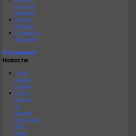
колотой
мозаике
Курс по
росписи
Стоимость
обучения
Последние
Новости
15 лет
нашей
студии
Итоги
работы
за
первое
полугодие
2018
года.