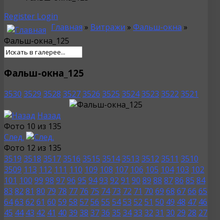
Register
Login
Главная
»
Витражи
»
Фальш-окна
»
Фальш-окна_125
Фальш-окна_125
3530
3529
3528
3527
3526
3525
3524
3523
3522
3521
Назад
Фото 10 из 135
След.
Фото 12 из 135
3519
3518
3517
3516
3515
3514
3513
3512
3511
3510
3509
113
112
111
110
109
108
107
106
105
104
103
102
101
100
99
98
97
96
95
94
93
92
91
90
89
88
87
86
85
84
83
82
81
80
79
78
77
76
75
74
73
72
71
70
69
68
67
66
65
64
63
62
61
60
59
58
57
56
55
54
53
52
51
50
49
48
47
46
45
44
43
42
41
40
39
38
37
36
35
34
33
32
31
30
29
28
27