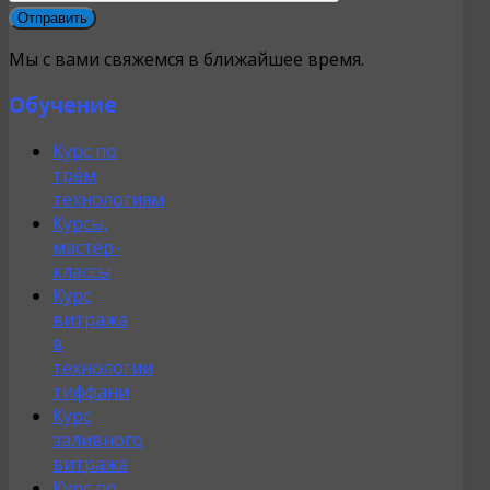
Мы с вами свяжемся в ближайшее время.
Обучение
Курс по
трём
технологиям
Курсы,
мастер-
классы
Курс
витража
в
технологии
тиффани
Курс
заливного
витража
Курс по