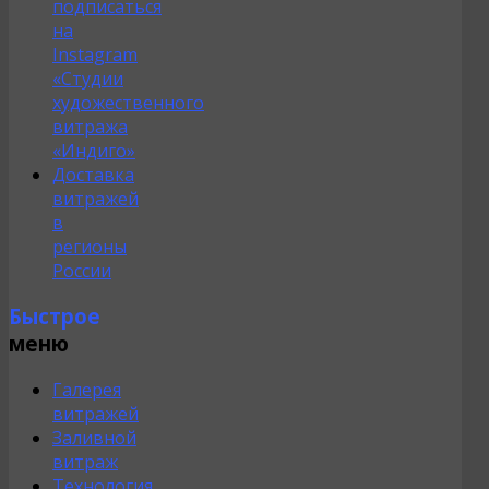
подписаться
на
Instagram
«Студии
художественного
витража
«Индиго»
Доставка
витражей
в
регионы
России
Быстрое
меню
Галерея
витражей
Заливной
витраж
Технология