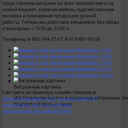
представлены витражи во всех технологиях и на
любой бюджет, кованая мебель, художественная
мозаика и сувенирная продукция ручной
работы. Теперь мы работаем ежедневно без обеда
и выходных, с 10.00 до 21.00 ч.
Телефоны: 8-906-194-27-07, 8-913-891-93-09
Витражные картины
Смотреть встроенную онлайн галерею в:
Изготовление картин в различных витражных техн
https://vitragindigo.ru/51-novosti-studii/137-
подсветкой (фальш-окна).
vystavochnyj-zal-v-tvk-bolshaya-
medveditsa#sigProId8c3fbf1967