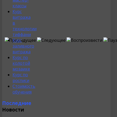
мастер-
классы
Курс
витража
в
технологии
тиффани
Курс
заливного
витража
Курс по
колотой
мозаике
Курс по
росписи
Стоимость
обучения
Последние
Новости