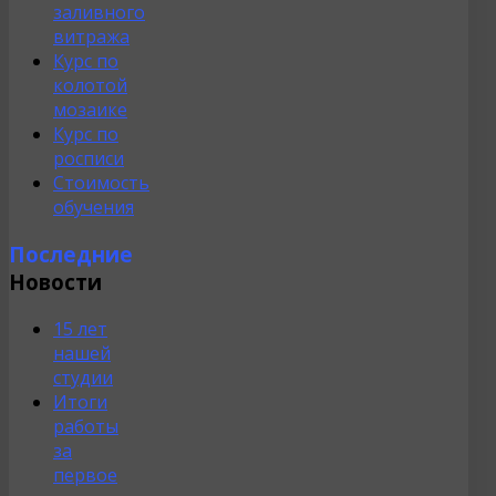
заливного
витража
Курс по
колотой
мозаике
Курс по
росписи
Стоимость
обучения
Последние
Новости
15 лет
нашей
студии
Итоги
работы
за
первое