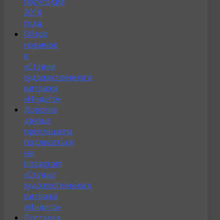
полугодие
2018
года.
Обзор
новинок
в
«Студии
художественного
витража
«Индиго»
Дорогие
друзья,
приглашаем
подписаться
на
Instagram
«Студии
художественного
витража
«Индиго»
Доставка